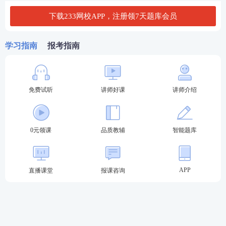
下载233网校APP，注册领7天题库会员
（2）2008年9月以前取得学位的应试人员。
（3）身份或学历学位信息未通过在线核验的应试人
学习指南
报考指南
员。
（4）其他身份证件类型或境外学历学位等无法在线核
免费试听
讲师好课
讲师介绍
验的应试人员。
3.高中毕业（含高中、中专、职高、技校）使用其他
初级职业资格（须对应初级经济）报考中级经济的须
0元领课
品质教辅
智能题库
在报名期间上传相关初级职业资格证书电子版，由各
市人事考试机构进行网上人工核查，核查通过后方可
APP
直播课堂
报课咨询
进行缴费。
4.
应试人员上传材料无法辨别真伪或其他需要到现场
的情形，各市人事考试机构可要求应试人员到指定地