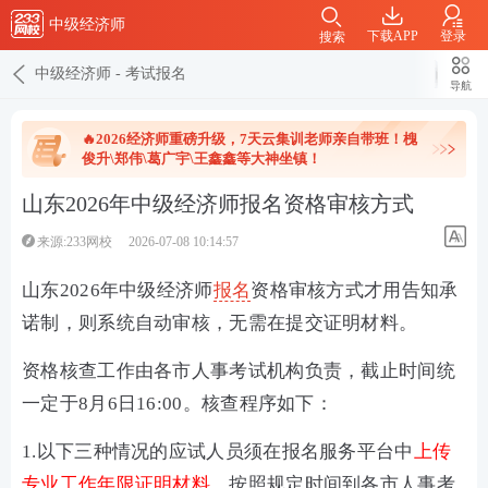
中级经济师
下载APP
登录
搜索
中级经济师
-
考试报名
导航
🔥2026经济师重磅升级，7天云集训老师亲自带班！槐
俊升\郑伟\葛广宇\王鑫鑫等大神坐镇！
山东2026年中级经济师报名资格审核方式
来源:233网校
2026-07-08 10:14:57
山东2026年中级经济师
报名
资格审核方式才用告知承
诺制，则系统自动审核，无需在提交证明材料。
资格核查工作由各市人事考试机构负责，截止时间统
一定于8月6日16:00。核查程序如下：
1.以下三种情况的应试人员须在报名服务平台中
上传
专业工作年限证明材料
，按照规定时间到各市人事考