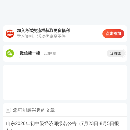
点进行现场核查
。
山东2026年初中级经济师报名时间
7月23日9∶00—8月
5日16
∶00
，8月6日16:00截止审核，缴费时间8月7日9∶
00—8月14日16∶00，11月3日9∶00至11月8日18∶00打
加入考试交流群获取更多福利
点击添加
学习资料、活动优惠享不停
印准考证。
点击进入>>2026年山东中级经济师报名入口
微信搜一搜
233网校
您可能感兴趣的文章
山东2026年初中级经济师报名公告（7月23日-8月5日报