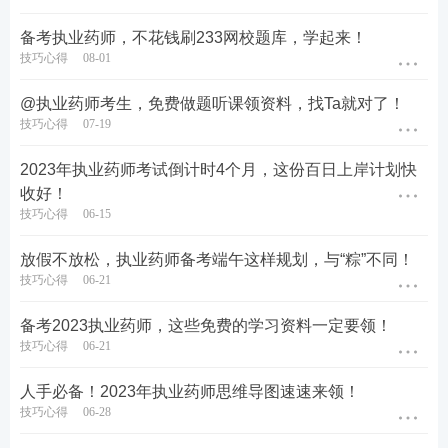
备考执业药师，不花钱刷233网校题库，学起来！
技巧心得
08-01
@执业药师考生，免费做题听课领资料，找Ta就对了！
技巧心得
07-19
科目
历年真题
2023年执业药师考试倒计时4个月，这份百日上岸计划快
《药学专业知识(一)》
2017年-2022年历年真题>>
收好！
《药学专业知识(二)》
2017年-2022年历年真题>>
技巧心得
06-15
《药学综合知识与技能》
2017年-2022年历年真题>>
放假不放松，执业药师备考端午这样规划，与“粽”不同！
《药事管理与法规》
2017年-2022年历年真题>>
技巧心得
06-21
《中药学专业知识(一)》
2017年-2022年历年真题>>
备考2023执业药师，这些免费的学习资料一定要领！
技巧心得
06-21
《中药学专业知识(二)》
2017年-2022年历年真题>>
《中药学综合知识与技能》
2017年-2022年历年真题>>
人手必备！2023年执业药师思维导图速速来领！
技巧心得
06-28
执业药师考试所谓“差之毫厘失之千里”，成绩单下来