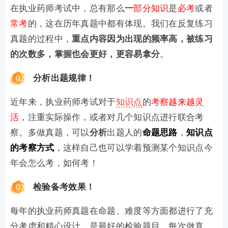
在执业药师考试中，总有那么
一
部分知识
是
必考
或者
常考
的，这在历年真题中都有体现。我们在反复练习
真题的过程中，
重点内容因为出现的频率高，被练习
的次数多，掌握也会更好，更容易拿分
。
02
分析出题规律！
近年来，执业药师考试对于
知识点
的
考察越来越灵
活
，注重实际操作，或者对几个知识点进行联合考
察。多做真题，可以
分析
出题人的
命题思路
，
知识点
的考察方式
，这样自己也可以学着预测某个知识点今
年会怎么考，如何考！
03
检验备考效果！
每年的执业药师真题在命题、难度等方面都进行了充
分考虑和精心设计，是最好的检验题目。每次做真