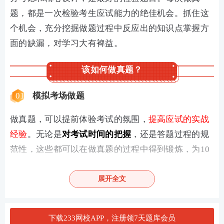
题，都是一次检验考生应试能力的绝佳机会。抓住这
个机会，充分挖掘做题过程中反应出的知识点掌握方
面的缺漏，对学习大有裨益。
该如何做真题？
01
模拟考场做题
做真题，可以提前体验考试的氛围，
提高应试的实战
经验
。无论是
对考试时间的把握
，还是答题过程的规
范性，这些都可以在做真题的过程中得到锻炼，为10
月的执业药师考试奠定基础。
展开全文
02
整理易错题
把真题中
做错的题
都统一抄进错题本里，
附上答案解
下载233网校APP，注册领7天题库会员