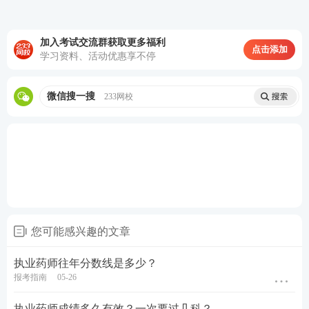
点击这里
--【
精品资料区
】--【
真题精析
】，有2015
年至2022年执业药师各科真题。
加入考试交流群获取更多福利
点击添加
学习资料、活动优惠享不停
执业药师历年真题下载
微信搜一搜
233网校
2、如果想要在线做题，可以直接233网校执业药师题
库。考生可选择科目——历年真题——年份真题下
载。下载包括背题模式和答题模式，可自由选择。
点击进入题库做题
您可能感兴趣的文章
执业药师往年分数线是多少？
报考指南
05-26
执业药师成绩多久有效？一次要过几科？