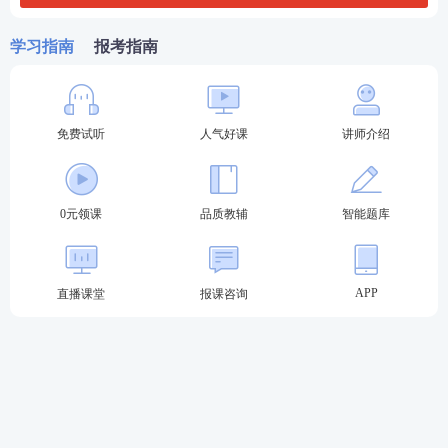
析和相关知识点
。
一本好的错题集比你死记硬背知识
点一万遍都管用。
反复看，“温故而知新”，而且你看
学习指南
报考指南
得多了，才会有更甚的理解。比如哪些是重点，哪些
是陷阱，哪些是难点，这些知识点可能会以什么角度
命题，你会更有把握。
免费试听
人气好课
讲师介绍
03
查漏补缺，针对性复习
0元领课
品质教辅
智能题库
复习在精不在多，在质不在量！搞懂每个正确选项为
何正确，每个错误选项为何错误，而且要通过不断研
究真题，找准自己的薄弱点和没有复习到的点，才能
APP
直播课堂
报课咨询
更有针对性地展开复习。
233
网校
执业药师真题哪里找？
1、执业药师历年真题可以在执业药师
资料
包里下载，