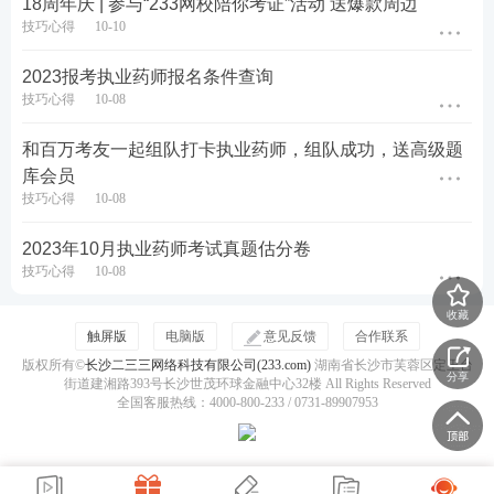
18周年庆 | 参与“233网校陪你考证”活动 送爆款周边
技巧心得
10-10
2023报考执业药师报名条件查询
第二步：进入准考证打印界面，选择“执业药师资格考
技巧心得
10-08
试”
和百万考友一起组队打卡执业药师，组队成功，送高级题
第三步：选择【执业药师】考试选项之后，会出现
库会员
技巧心得
10-08
【温馨提示】，点击确定
2023年10月执业药师考试真题估分卷
第四步：进入页面，按要求填写信息：选择报名省
技巧心得
10-08
份、填写姓名等，点击确定
收藏
触屏版
电脑版
意见反馈
合作联系
第五步：打印准考证(使用A4纸打印，黑白、彩色均
版权所有©
长沙二三三网络科技有限公司(233.com)
湖南省长沙市芙蓉区定王台
可，保证字迹、照片清晰)。
分享
街道建湘路393号长沙世茂环球金融中心32楼 All Rights Reserved
全国客服热线：4000-800-233 / 0731-89907953
准考证打印包含：
①考生照片;