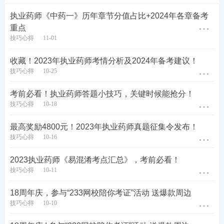
湖北(武
未写明，待更新
汉）
执业药师《中药一》历年章节分值占比+2024年各章备考
重点
甘肃
未写明，待更新
技巧心得
11-01
2023年3月26日进行执业药
3月17日至3月26
师“药事管理与法规”和“药学
收藏！2023年执业药师考情分析及2024年备考建议！
江西(萍乡)
日
(中药学)综合知识与技能”两个
技巧心得
10-25
科目的补考。
考前必看！执业药师答题小技巧，关键时候能抢分！
准考证打印流程：
技巧心得
10-18
第一步：进入中国人事考试网，找到【准考证打印】
最高奖励4800元！2023年执业药师真题征集令发布！
技巧心得
10-16
入口，点击进入
2023执业药师《易混淆考点汇总》，考前必看！
点击进入>>执业药师准考证打印入口（中国人事考试
技巧心得
10-11
网）
18周年庆，参与“233网校陪你考证”活动 送爆款周边
技巧心得
10-10