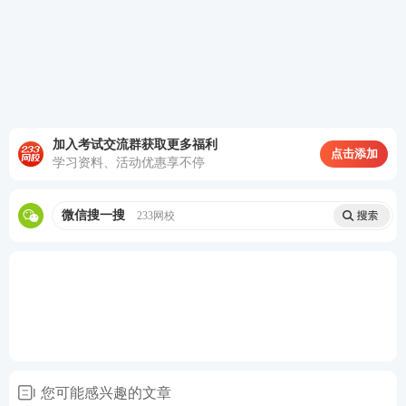
2023年3月21日
补考对象：暂停考区2022
山东
9:00至3月26日1
执业药师考试已报名缴费
8∶00
的人员
3月21日-24日
西藏
加入考试交流群获取更多福利
四川(乐
3月20日至3月2
点击添加
山)
学习资料、活动优惠享不停
4日
考试前7日内
陕西
微信搜一搜
233网校
青海
考前4天
兵团
考前一周
未写明，
新疆
待更新
内蒙古
未写明，待更
新
您可能感兴趣的文章