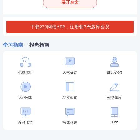
展开全文
能参加考试的报考人员补
考统一在哈尔滨市设置考
点。
下载233网校APP，注册领7天题库会员
湖南
考前4天
3月21日9﹕00
学习指南
报考指南
河南
至3月26日14﹕
00
3月21日至3月2
山西
6日
免费试听
人气好课
讲师介绍
辽宁(丹东
市、锦州
3月17日至3月2
市、朝阳
6日
0元领课
品质教辅
智能题库
市)
福建(福
/
州、省直)
APP
直播课堂
报课咨询
3月22日至3月2
河北
6日