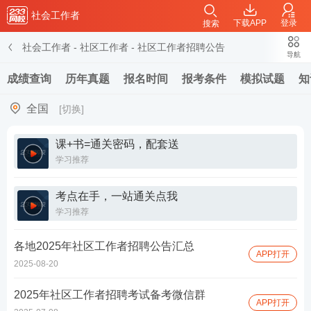
社会工作者
下载APP
登录
搜索
社会工作者
-
社区工作者
-
社区工作者招聘公告
导航
成绩查询
历年真题
报名时间
报考条件
模拟试题
知
全国
[切换]
课+书=通关密码，配套送
学习推荐
考点在手，一站通关点我
学习推荐
各地2025年社区工作者招聘公告汇总
APP打开
2025-08-20
2025年社区工作者招聘考试备考微信群
APP打开