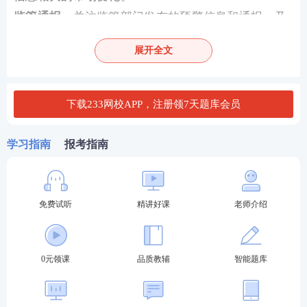
监管通报
：关注监管部门发布的预警信息和通报，及
时了解最新的市场动态。
展开全文
四、如何应对编造、传播虚假信息
加强监管
：监管部门应加强对市场信息的监控，及时
下载233网校APP，注册领7天题库会员
发现和处理编造、传播虚假信息的行为。
合规
培训
：定期对期货公司及其从业人员进行合规培
学习指南
报考指南
训，提高其对虚假信息的认识和防范意识。
建立举报机制
：鼓励员工和客户举报可疑的虚假信
息，及时进行调查处理。
免费试听
精讲好课
老师介绍
法律制裁
：对于查实的编造、传播虚假信息行为，依
法予以处罚，包括罚款、暂停业务资格、甚至追究刑
事责任。
0元领课
品质教辅
智能题库
五、案例分析