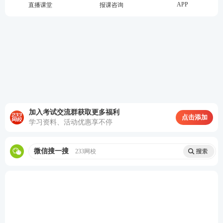
案例一
：某个人通过社交媒体发布虚假的市场新闻，
APP
直播课堂
报课咨询
声称某重要商品即将大幅减产，导致市场价格短期内
剧烈波动。被证监会查处后，该个人被处以罚款并追
究法律责任。
案例二
：某期货公司在其官方网站上发布虚假的公司
业绩报告，夸大盈利情况，吸引大量投资者买入相关
期货合约。最终，该公司被监管部门查处，处以罚款
并暂停业务资格。
加入考试交流群获取更多福利
点击添加
学习资料、活动优惠享不停
六、结语
微信搜一搜
233网校
编造、传播虚假信息不仅破坏了市场的公平性和透明
度，还严重侵害了广大投资者的合法权益。
期货从业
人员和投资者应提高警惕，加强合规意识，共同维护
健康稳定的市场环境。
科目：期货法律法规