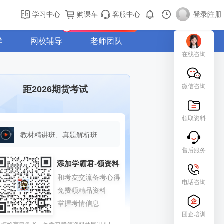
购课车
登录/注册
学习中心
购课车
客服中心
登录
|
注册
新用户专属礼包免费领
群
网校辅导
老师团队
在线咨询
微信咨询
距2026期货考试
领取资料
教材精讲班、真题解析班
售后服务
电话咨询
团企培训