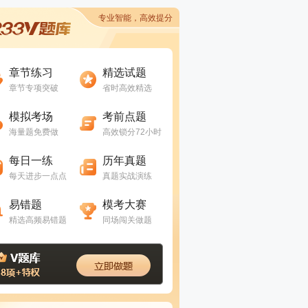
专业智能，高效提分
进入做题
进入做题
章节练习
精选试题
章节专项突破
省时高效精选
进入做题
进入做题
模拟考场
考前点题
海量题免费做
高效锁分72小时
进入做题
进入做题
每日一练
历年真题
每天进步一点点
真题实战演练
进入做题
进入做题
易错题
模考大赛
精选高频易错题
同场闯关做题