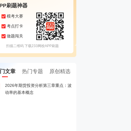
APP刷题神器
模考大赛
考点打卡
做题闯关
扫描二维码 下载233网校APP刷题
门文章
热门专题
原创精选
2026年期货投资分析第三章重点：波
2026年5月期货从业考试
1
动率的基本概念
2026年期货从业期货投
2
赛
2026年期货从业资格考试
3