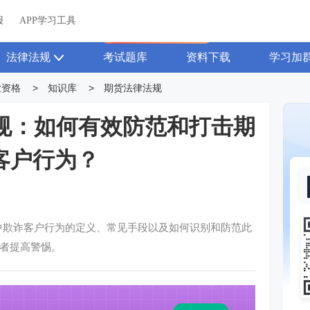
关于我们
帮助中心
APP学习工具
渠道合作
企业团报
报
APP学习工具
APP新客领7天题库会员
法律法规
考试题库
资料下载
学习加
业资格
>
知识库
>
期货法律法规
规：如何有效防范和打击期
客户行为？
中欺诈客户行为的定义、常见手段以及如何识别和防范此
者提高警惕。