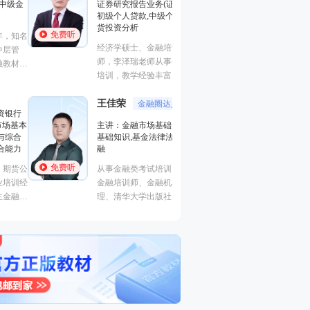
证券研究报告业务(证券分析师),
基础知识,基金法律
初级个人贷款,中级个人贷款,期
融
货投资分析
免费听
免费听
从事金融类考试培
经济学硕士、金融培训高级讲
金融培训师、金融
师，李泽瑞老师从事金融类考证
理、清华大学出版
培训，教学经验丰富，出口
主编、上海人才培
成“段子”，是一个让学员欲罢不
孙婧
心特聘讲师。人称
外汇分析
王佳荣
能的很有个人风格的老师，江湖
金融圈达人
的“一哥”。
主讲：期货法律法
学员称被讲课耽误的“德云社”编
主讲：金融市场基础知识,期货
业务(保荐代表人)
外弟子。
基础知识,基金法律法规,中级金
法律法规,中级法
融
能力,初级法律法
免费听
免费听
从事金融类考试培训多年，知名
曾就职于多家大型
金融培训师、金融机构中层管
司，具有丰富的金
理、清华大学出版社金融教材副
验，外汇分析师，
主编、上海人才培训市场促进中
易大赛评委，同时
心特聘讲师。人称金融类培训界
个从业资格。
的“一哥”。