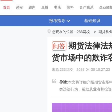
首页
课程
题库
直播
书店
资料
首页
课程
题库
直播
书店
资料
合作联系
企业团
报考指导
基础知识
您现在的位置：
233网校
>
期货从
期货法律法
货市场中的欺诈
来源:233网校
2026-04-30 10:27:23
导读:
本文将详细介绍期货市场
类违法行为，帮助从业者和投资