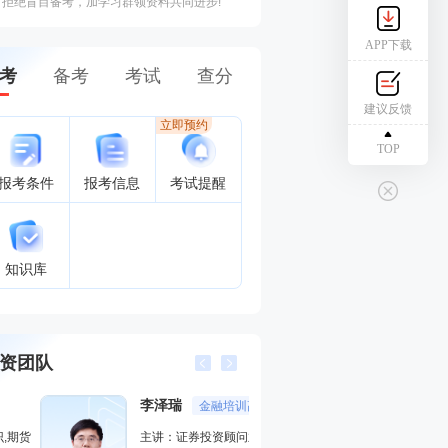
拒绝盲目备考，加学习群领资料共同进步!
APP下载
考
备考
考试
查分
建议反馈
立即预约
TOP
报考条件
报考信息
考试提醒
知识库
资团队
李泽瑞
王佳荣
金融培训高级讲师
金融圈
主讲：证券投资顾问业务,发布
主讲：金融市场基