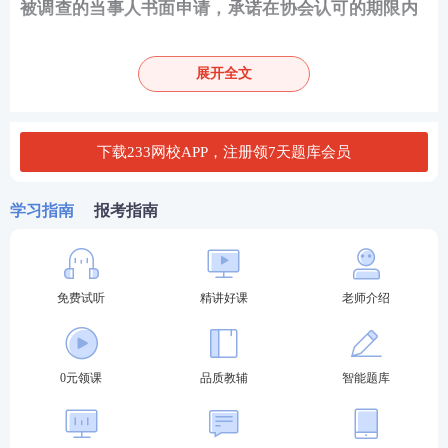
被调查的当事人书面申请，承诺在协会认可的期限内
纠正涉嫌违规行为，赔偿有关投资者损失，消除损害
或者不良影响的；
展开全文
其他导致调查无法进行的事由。
若上述事由消失后，经期货业协会领导批准可恢复调
下载233网校APP，注册领7天题库会员
查。
此外，如果出现以下情形，可以终止调查：
学习指南
报考指南
被调查的会员终止运营；
被调查的从业人员死亡；
免费试听
精讲好课
老师介绍
被调查的当事人履行经协会认可的纠正涉嫌违规行
为，赔偿有关投资者损失，消除损害或者不良影响的
承诺的；
0元领课
品质教辅
智能题库
其他需要终止调查的情形。
三、调查报告与处理建议