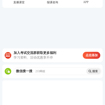
APP
直播课堂
报课咨询
案件调查结束后，调查组应当于30个工作日内完成调
查报告，载明被调查当事人的基本情况、经调查核实
的事实及证据情况，并提出处理建议及依据。期货业
协会自律管理部门将调查报告提交会长办公会审议，
根据不同情况作出如下处理：
未发现违反法律、行政法规、规章和相关自律规则，
予以结案；
加入考试交流群获取更多福利
点击添加
违规行为超过2年的，不予纪律惩戒，法律、行政法
学习资料、活动优惠享不停
规、规章和相关自律规则另有规定的除外；
微信搜一搜
233网校
涉嫌违反相关自律规则，符合《中国期货业协会批评
警示程序》规定情形的，依照其规定处理；
涉嫌违反相关自律规则，符合采取纪律惩戒情形的，
提交自律监察委员会讨论处理；
涉嫌违法违规，需要中国证监会给予行政处罚的，依