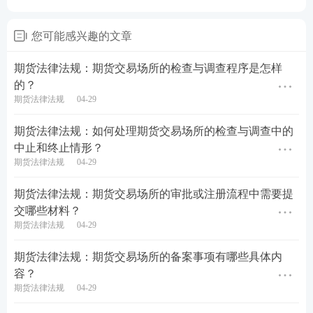
法移送中国证监会处理；涉嫌犯罪的，依法移送有权
机关处理。
您可能感兴趣的文章
四、纪律惩戒与申诉
期货法律法规：期货交易场所的检查与调查程序是怎样
对于涉嫌违反相关自律规则的情况，期货业协会将根
的？
期货法律法规
04-29
据调查结果和处理建议，作出相应的纪律惩戒决定。
当事人如对纪律惩戒决定不服，可以在规定时间内向
期货法律法规：如何处理期货交易场所的检查与调查中的
申诉委员会提出申诉。申诉委员会将受理并审查申
中止和终止情形？
期货法律法规
04-29
诉，确保处理过程的公正性和透明性。
期货法律法规：期货交易场所的审批或注册流程中需要提
通过这一系列严格的检查与调查程序，期货交易场所
交哪些材料？
能够有效维护市场的秩序，保护投资者的利益，促进
期货法律法规
04-29
期货市场的健康发展。
期货法律法规：期货交易场所的备案事项有哪些具体内
科目：期货法律法规
容？
期货法律法规
04-29
考点：三、检查与调查