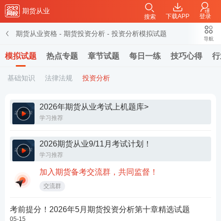
期货从业
下载APP
登录
搜索
期货从业资格
-
期货投资分析
-
投资分析模拟试题
导航
模拟试题
热点专题
章节试题
每日一练
技巧心得
行
基础知识
法律法规
投资分析
2026年期货从业考试上机题库>
学习推荐
2026期货从业9/11月考试计划！
学习推荐
加入期货备考交流群，共同监督！
交流群
考前提分！2026年5月期货投资分析第十章精选试题
05-15