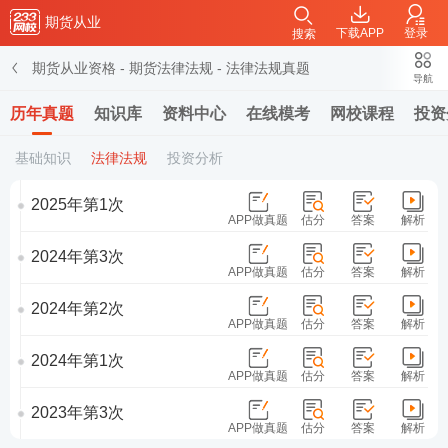
期货从业
下载APP
登录
搜索
期货从业资格
-
期货法律法规
-
法律法规真题
导航
历年真题
知识库
资料中心
在线模考
网校课程
投资
基础知识
法律法规
投资分析
2025年第1次
APP做真题
估分
答案
解析
2024年第3次
APP做真题
估分
答案
解析
2024年第2次
APP做真题
估分
答案
解析
2024年第1次
APP做真题
估分
答案
解析
2023年第3次
APP做真题
估分
答案
解析