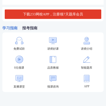
D.勘察设计单位
下载233网校APP，注册领7天题库会员
查看答案
学习指南
报考指南
热点推荐：
免费试听
讲师好课
讲师介绍
一建考试试题在线刷（章节题/真题/模拟题等）
各科目近6年一级建造师考试真题PDF免费下载
0元领课
品质教辅
智能题库
一级建造师考点、难点太多记不住？233
网校
老师带
你读薄
教材
，举一反三，学习做题更有效率！
点击进
入听课>>
APP
直播课堂
报课咨询