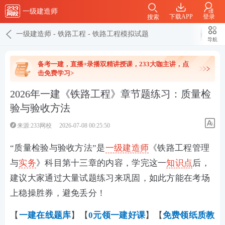
一级建造师
下载APP
登录
搜索
一级建造师
-
铁路工程
-
铁路工程模拟试题
导航
备考一建，直播+录播双精讲授课，233大咖主讲，点
击免费学习>
2026年一建《铁路工程》章节题练习：质量检
验与验收方法
来源:233网校
2026-07-08 00:25:50
“质量检验与验收方法”是
一级建造师
《铁路工程管理
与
实务
》科目第十三章的内容，学完这一
知识点
后，
建议大家通过大量试题练习来巩固，如此方能在考场
上稳操胜券，避免丢分！
【
一建在线
题库
】【
0元领一建好课
】【
免费领纸质教