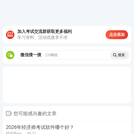
练习，针对性复盘薄弱知识点，减少重复刷题的无效
工作量。
（三）配套辅助学习功能，降低自主复习难度
加入考试交流群获取更多福利
点击添加
学习资料、活动优惠享不停
1、每道习题搭配完整文字解析，拆解正确作答逻辑，
标注同类题目通用解题方法，部分
重难点
习题配套短
微信搜一搜
233网校
视频讲解，文字理解困难时可直观梳理考点；
2、支持离线下载题库习题，无网络环境下也能正常刷
题，适配通勤途中、出差等场景；
3、内置学习打卡、复习进度记录功能，清晰展示各科
目、各章节刷题完成比例，方便考生规划每日复习任
务；
您可能感兴趣的文章
4、配备线上答疑渠道，刷题遇到解析无法理解的题
2026年经济师考试软件哪个好？
目，可咨询教研助教解答。
经济师app
06-25