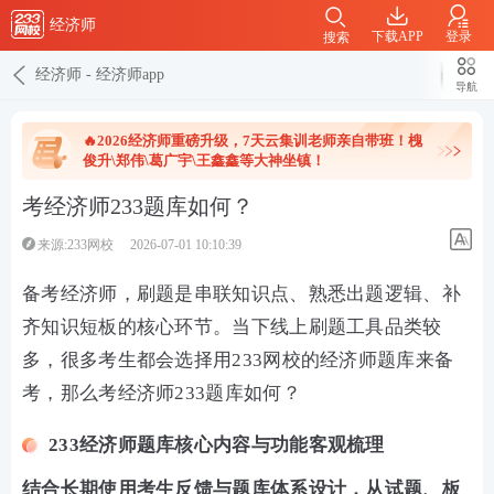
经济师
下载APP
登录
搜索
经济师
-
经济师app
导航
🔥2026经济师重磅升级，7天云集训老师亲自带班！槐
俊升\郑伟\葛广宇\王鑫鑫等大神坐镇！
考经济师233题库如何？
来源:233网校
2026-07-01 10:10:39
备考经济师，刷题是串联知识点、熟悉出题逻辑、补
齐知识短板的核心环节。当下线上刷题工具品类较
多，很多考生都会选择用233网校的经济师题库来备
考，那么考经济师233题库如何？
233经济师题库核心内容与功能客观梳理
结合长期使用考生反馈与题库体系设计，从试题、板