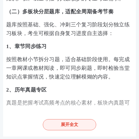
（二）多板块分层题库，适配全周期备考节奏
题库按照基础、强化、冲刺三个复习阶段划分独立练
习板块，考生可根据自身复习进度自主选择：
1、章节同步练习
按照教材小节拆分习题，适合基础阶段使用。每完成
一章网课或教材阅读，即可同步刷题，即时检验当堂
知识点掌握情况，快速定位理解模煳的内容。
2、历年真题专区
真题是把握考试高频考点的核心素材，板块内真题可
在线作答、自动判分、留存作答记录。考生可通过真
题总结高频考点、多选题常设陷阱、案例题做题思
展开全文
路，熟悉考试常规难度。基础题库内近年基础真题可
免费练习，满足预算有限考生日常刷题需求。