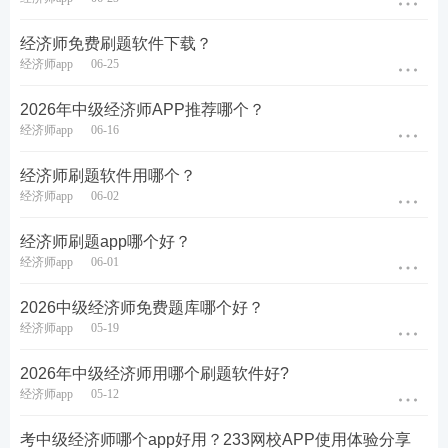
不同基础考生，如何用好 233 经济师题库？
经济师免费刷题软件下载？
经济师app
06-25
1.
零基础
/ 跨专业考生（备考周期 4-6 个月）
2026年中级经济师APP推荐哪个？
核心目标：搭建完整知识框架，吃透基础考点
经济师app
06-16
基础阶段：以章节练习为主，学完一节刷一节，不追
经济师刷题软件用哪个？
求刷题速度，每道错题对照教材梳理对应知识点，建
经济师app
06-02
立个人笔记；
经济师刷题app哪个好？
中期：完成一轮章节习题后，拆分章节真题练习，区
经济师app
06-01
分高频考点与冷门考点；
2026中级经济师免费题库哪个好？
短板处理：利用专项题库集中练习计算、案例类难
经济师app
05-19
题，避免后期冲刺大量丢分。
2026年中级经济师用哪个刷题软件好?
经济师app
05-12
2. 有财会 / 经济相关基础考生（备考周期 2-3 个月）
考中级经济师哪个app好用？233网校APP使用体验分享
核心目标：抓重点、补盲区，熟悉命题套路