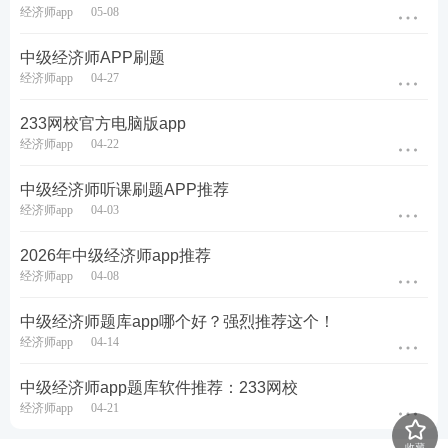
经济师app
05-08
如果你已经打好了基础，可以跳过简单章节基础习
中级经济师APP刷题
题，直接使用分章节真题，快速巩固已有知识；
经济师app
04-27
每周完成 1 套完整历年真题，计时作答，训练答题速
233网校官方电脑版app
度；
经济师app
04-22
重点复盘错题本，针对反复出错的考点回归教材精
中级经济师听课刷题APP推荐
读。
经济师app
04-03
3. 冲刺阶段考生（考前 1 个月）
2026年中级经济师app推荐
经济师app
04-08
核心目标：全真模拟，稳定答题节奏
中级经济师题库app哪个好？强烈推荐这个！
每日一套模拟卷，严格按照考试时间闭卷作答，模拟
经济师app
04-14
考场状态；
中级经济师app题库软件推荐：233网校
不再刷新题，集中复盘整个备考周期积累的错题，同
经济师app
04-21
类题型总结统一答题模板；
收藏