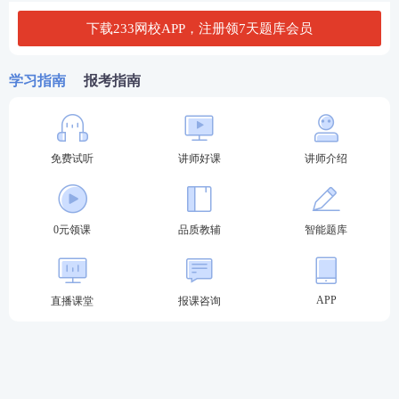
下载233网校APP，注册领7天题库会员
3、专项突破训练
针对
经济基础
计算题、实务案例分析、易混淆概念等
学习指南
报考指南
难点单独划分专项题库，集中攻克薄弱题型，避免复
习时难点反复丢分。
4、全真模拟模考
免费试听
讲师好课
讲师介绍
模拟完整机考流程，设置固定答题时长，交卷后生成
得分、错题清单、知识点薄弱分析。定期开放模考活
0元领课
品质教辅
智能题库
动，考生可参考同期学员作答情况，客观判断自身复
习水平，提前适应考场答题节奏。
APP
直播课堂
报课咨询
5、每日一练与错题本
每日更新精选习题，单次题量适中，适合通勤、午休
等碎片化时间打卡复习；系统自动收录所有做错题
目，支持按章节、题型、错误频次筛选，可导出重复