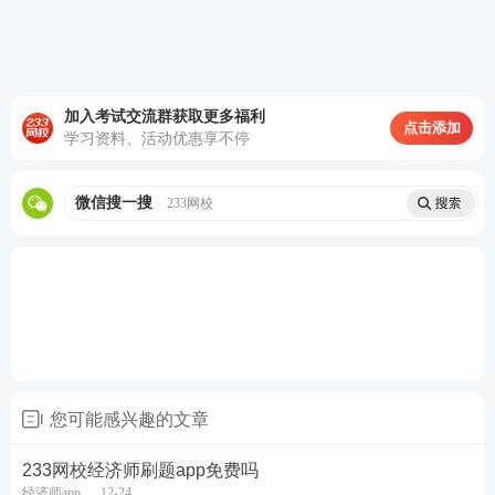
加入考试交流群获取更多福利
点击添加
学习资料、活动优惠享不停
微信搜一搜
233网校
三、模拟试卷自测，模拟考场答题状态
临近考试的冲刺阶段，整套模拟练习必不可少。APP
提供成套模拟试卷，试卷题型、题量、作答时长均参
照正式考试设置。考生可以利用空闲时间进行完整模
您可能感兴趣的文章
考，沉浸式体验考场答题氛围，合理规划答题时间，
233网校经济师刷题app免费吗
提前适应考试节奏。完成作答后可快速查看整体得分
经济师app
12-24