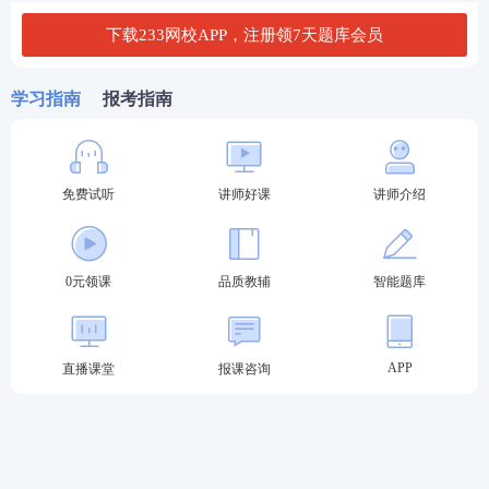
二、历年真题板块，熟悉考试命题思路
下载233网校APP，注册领7天题库会员
历年真题是了解经济师考试题型、考点分布、出题风
学习指南
报考指南
格的重要资料。平台整理了近年经济师各科目的考试
真题，按年份、科目分类汇总，方便考生分批次练
习。反复研读和练习真题，能够帮助大家摸清高频考
免费试听
讲师好课
讲师介绍
点，把握题目设问方式与答题逻辑，慢慢适应正式考
试的难度与节奏，避免备考方向出现偏差。
0元领课
品质教辅
智能题库
APP
直播课堂
报课咨询