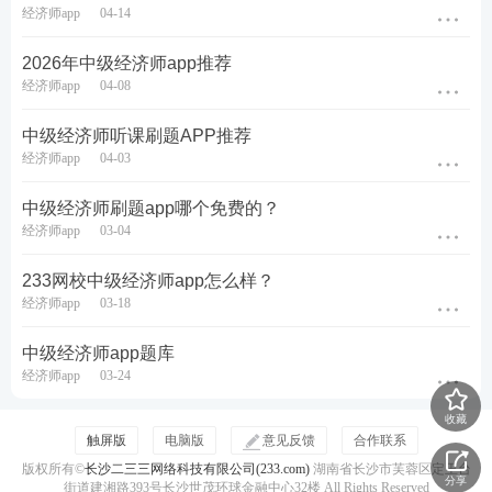
经济师app
04-14
四、错题本功能，针对性补齐学习短板
2026年中级经济师app推荐
经济师app
04-08
错题复盘是提升学习效率的核心环节。系统会自动收
录练习过程中做错的题目，按照科目、考点进行归类
中级经济师听课刷题APP推荐
经济师app
04-03
整理。考生可以定期翻看错题本，反复练习易错题、
易混淆题，分析出错原因，厘清知识盲区。针对反复
中级经济师刷题app哪个免费的？
出错的知识点，也能结合解析再次巩固，做到查漏补
经济师app
03-04
缺，减少同类问题再次失分。
233网校中级经济师app怎么样？
经济师app
03-18
中级经济师app题库
经济师app
03-24
收藏
触屏版
电脑版
意见反馈
合作联系
版权所有©
长沙二三三网络科技有限公司(233.com)
湖南省长沙市芙蓉区定王台
分享
街道建湘路393号长沙世茂环球金融中心32楼 All Rights Reserved