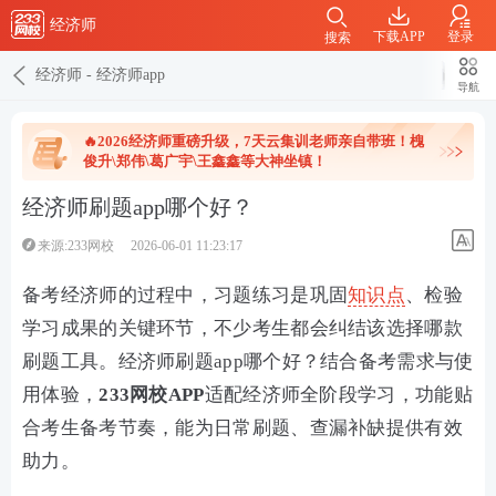
经济师
下载APP
登录
搜索
经济师
-
经济师app
导航
🔥2026经济师重磅升级，7天云集训老师亲自带班！槐
俊升\郑伟\葛广宇\王鑫鑫等大神坐镇！
经济师刷题app哪个好？
来源:233网校
2026-06-01 11:23:17
备考经济师的过程中，习题练习是巩固
知识点
、检验
学习成果的关键环节，不少考生都会纠结该选择哪款
刷题工具。经济师刷题app哪个好？结合备考需求与使
用体验，
233网校APP
适配经济师全阶段学习，功能贴
合考生备考节奏，能为日常刷题、查漏补缺提供有效
助力。