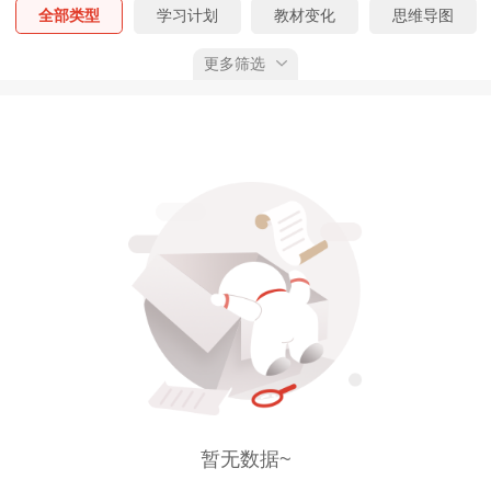
全部类型
学习计划
教材变化
思维导图
更多筛选
速记考点
公式大全
核心考点
真题精析
考前N页纸
时间、数字考点
学习笔记
大纲变化
模考大赛
经典母题
全部考期
预习阶段
基础阶段
强化阶段
冲刺阶段
全部状态
已上线
预告
已获权限
综合排序
按上线时间
按下载量
按推荐值
暂无数据~