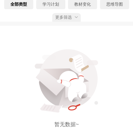
全部类型
学习计划
教材变化
思维导图
更多筛选
速记考点
公式大全
核心考点
真题精析
考前N页纸
时间、数字考点
学习笔记
大纲变化
模考大赛
经典母题
全部考期
预习阶段
基础阶段
强化阶段
冲刺阶段
全部状态
已上线
预告
已获权限
综合排序
按上线时间
按下载量
按推荐值
暂无数据~