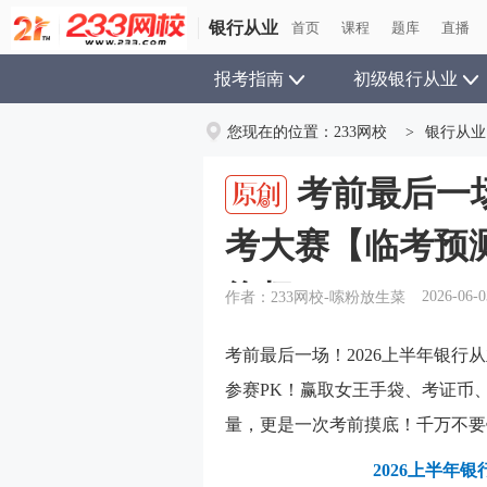
银行从业
首页
课程
题库
直播
报考指南
初级银行从业
您现在的位置：
233网校
>
银行从业
考前最后一场
考大赛【临考预
终极PK！
2026-06-0
作者：233网校-嗦粉放生菜
考前最后一场！2026上半年银行
参赛PK！
赢取女王手袋、考证币
量，更是一次考前摸底！千万不要
2026上半年