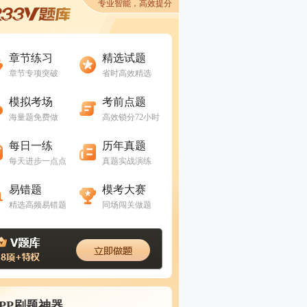
专业智能，高效提分
进入做题
进入做题
章节练习
精选试题
章节专项突破
省时高效精选
进入做题
进入做题
模拟考场
考前点题
海量题免费做
高效锁分72小时
进入做题
进入做题
每日一练
历年真题
每天进步一点点
真题实战演练
进入做题
进入做题
易错题
模考大赛
精选高频易错题
同场闯关做题
APP刷题神器