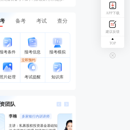
APP下载
考
备考
考试
查分
建议反馈
TOP
报考条件
报考信息
报考模拟
立即预约
照片处理
考试提醒
知识库
资团队
赵聪
孙婧
AFP持证人，经济师
外汇分析
主讲：证券投资基金基础知识,
主讲：期货法律法