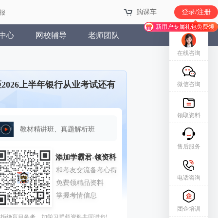
购课车
登录/注册
报
新用户专属礼包免费领
中心
网校辅导
老师团队
在线咨询
距2026上半年银行从业考试还有
微信咨询
领取资料
教材精讲班、真题解析班
售后服务
电话咨询
团企培训
拒绝盲目备考，加学习群领资料共同进步!