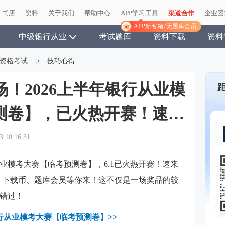
书店
资料
关于我们
帮助中心
APP学习工具
渠道合作
企业团
APP新客领7天题库会员
中级银行从业
考试题库
资料下载
资料
资格考试
>
技巧心得
！2026上半年银行从业模
测卷】，已火热开赛！速来
3 10:16:31
从业模考大赛【临考预测卷】，6.1已火热开赛！速来
、下载币、题库会员等你来！
这不仅是一场奖品的较
错过！
银行从业模考大赛【临考预测卷】>>