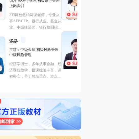
中级个人理财
业务(保荐代表人)
法律法规,中级法
原某985高校金融讲师，CFP持
能力,初级法律法
免费听
免费听
证人, 中国工商银行、中信银
曾就职于多家大型
行、中国人寿保险公司、中泰证
司，具有丰富的金
券、中国邮政集团等多家机构特
验，外汇分析师，
李泽瑞
聘内训讲师。
金融培训高级讲师
易大赛评委，同时
主讲：证券投资顾问业务,发布
徐雨光
个从业资格。
授课专
证券研究报告业务(证券分析师),
初级个人贷款,中级个人贷款,期
主讲：初级个人理
货投资分析
免费听
美国经济学硕士。
经济学硕士、金融培训高级讲
金融系，主要教学
免费听
师，李泽瑞老师从事金融类考证
投资理财，教学经
培训，教学经验丰富，出口
功底深厚，对热点
成“段子”，是一个让学员欲罢不
确，讲课生动有趣
能的很有个人风格的老师，江湖
学员称被讲课耽误的“德云社”编
外弟子。