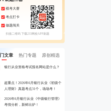
模考大赛
考点打卡
做题闯关
扫描二维码 下载233网校APP刷题
门文章
热门专题
原创精选
银行从业资格考试报名网站是什么？
2026年6月银行从业模考
1
测卷】，6月1日开赛！
超重点！2026年6月银行从业《初级个
2026年银行从业考试报名
2
人理财》真题考点31个，场场考！
了解的都在这！
2026年6月银行从业《中级银行管理》
2026年2月银行从业模考
3
考情分析，新鲜出炉！
拟卷】，年前预约，初八